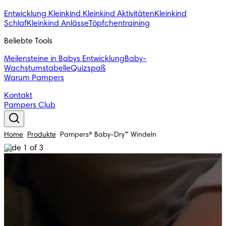
Entwicklung Kleinkind
Kleinkind Aktivitäten
Kleinkind
Schlaf
Kleinkind Anlässe
Töpfchentraining
Beliebte Tools
Meilensteine in Babys Entwicklung
Baby-
Wachstumstabelle
Quizspaß
Warum Pampers
Kontakt
Pampers Club
Home
Produkte
Pampers® Baby-Dry™ Windeln
Slide 1 of 3