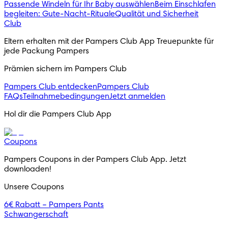
Passende Windeln für Ihr Baby auswählen
Beim Einschlafen
begleiten: Gute-Nacht-Rituale
Qualität und Sicherheit
Club
Eltern erhalten mit der Pampers Club App Treuepunkte für
jede Packung Pampers
Prämien sichern im Pampers Club
Pampers Club entdecken
Pampers Club
FAQs
Teilnahmebedingungen
Jetzt anmelden
Hol dir die Pampers Club App
Coupons
Pampers Coupons in der Pampers Club App. Jetzt
downloaden!
Unsere Coupons
6€ Rabatt – Pampers Pants
Schwangerschaft