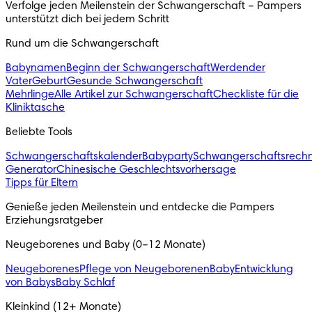
Verfolge jeden Meilenstein der Schwangerschaft – Pampers
unterstützt dich bei jedem Schritt
Rund um die Schwangerschaft
Babynamen
Beginn der Schwangerschaft
Werdender
Vater
Geburt
Gesunde Schwangerschaft
Mehrlinge
Alle Artikel zur Schwangerschaft
Checkliste für die
Kliniktasche
Beliebte Tools
Schwangerschaftskalender
Babyparty
Schwangerschaftsrech
Generator
Chinesische Geschlechtsvorhersage
Tipps für Eltern
Genieße jeden Meilenstein und entdecke die Pampers
Erziehungsratgeber
Neugeborenes und Baby (0–12 Monate)
Neugeborenes
Pflege von Neugeborenen
Baby
Entwicklung
von Babys
Baby Schlaf
Kleinkind (12+ Monate)