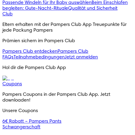
Passende Windeln für Ihr Baby auswählen
Beim Einschlafen
begleiten: Gute-Nacht-Rituale
Qualität und Sicherheit
Club
Eltern erhalten mit der Pampers Club App Treuepunkte für
jede Packung Pampers
Prämien sichern im Pampers Club
Pampers Club entdecken
Pampers Club
FAQs
Teilnahmebedingungen
Jetzt anmelden
Hol dir die Pampers Club App
Coupons
Pampers Coupons in der Pampers Club App. Jetzt
downloaden!
Unsere Coupons
6€ Rabatt – Pampers Pants
Schwangerschaft