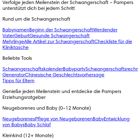
Verfolge jeden Meilenstein der Schwangerschaft – Pampers
unterstützt dich bei jedem Schritt
Rund um die Schwangerschaft
Babynamen
Beginn der Schwangerschaft
Werdender
Vater
Geburt
Gesunde Schwangerschaft
Mehrlinge
Alle Artikel zur Schwangerschaft
Checkliste für die
Kliniktasche
Beliebte Tools
Schwangerschaftskalender
Babyparty
Schwangerschaftsrech
Generator
Chinesische Geschlechtsvorhersage
Tipps für Eltern
Genieße jeden Meilenstein und entdecke die Pampers
Erziehungsratgeber
Neugeborenes und Baby (0–12 Monate)
Neugeborenes
Pflege von Neugeborenen
Baby
Entwicklung
von Babys
Baby Schlaf
Kleinkind (12+ Monate)