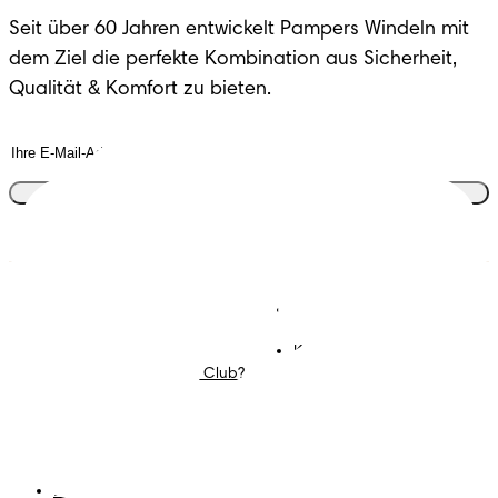
Seit über 60 Jahren entwickelt Pampers Windeln mit
dem Ziel die perfekte Kombination aus Sicherheit,
Qualität & Komfort zu bieten.
Tritt dem Club bei
Windeln
Mitglied werden im
Pampers Club
Feuchttücher
Kontakt
Mommy Corner
Karriere
Was ist der Pampers Club?
Geschäftsbedingungen
Datenschutz
Erklärung zur Barrierefreiheit