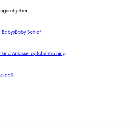
ungsratgeber
n Babys
Baby Schlaf
nkind Anlässe
Töpfchentraining
izspaß