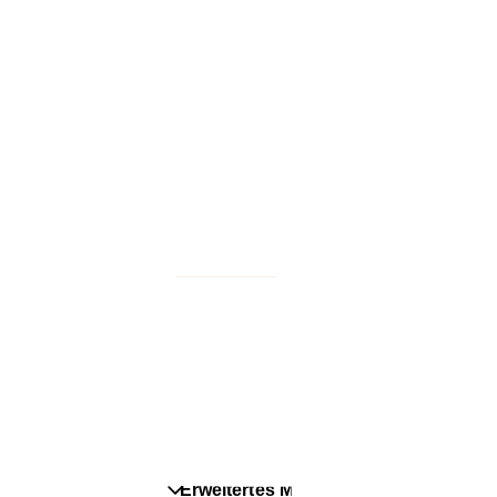
Windeln
M
C
Feuchttücher
K
Mommy Corner
K
Was ist der Pampers Club?
G
D
Erweitertes Menü