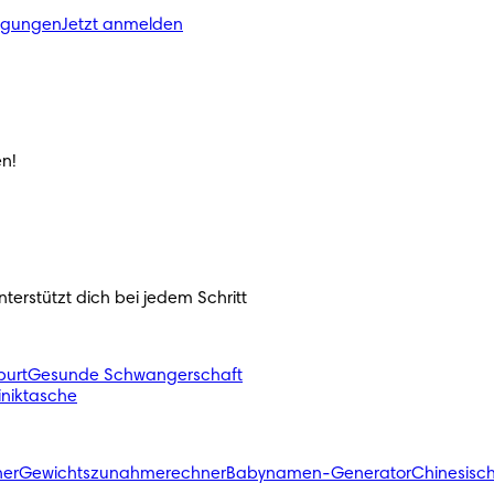
ngungen
Jetzt anmelden
n!
erstützt dich bei jedem Schritt
urt
Gesunde Schwangerschaft
liniktasche
ner
Gewichtszunahmerechner
Babynamen-Generator
Chinesisc