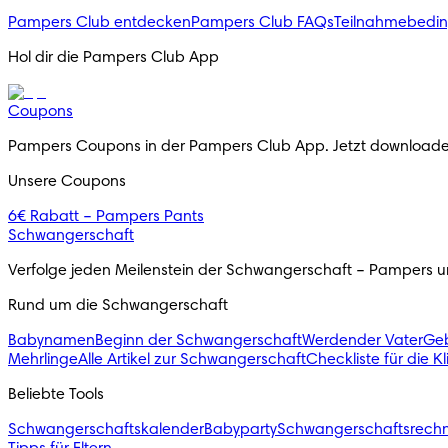
Pampers Club entdecken
Pampers Club FAQs
Teilnahmebedi
Hol dir die Pampers Club App
Coupons
Pampers Coupons in der Pampers Club App. Jetzt downloade
Unsere Coupons
6€ Rabatt – Pampers Pants
Schwangerschaft
Verfolge jeden Meilenstein der Schwangerschaft – Pampers unt
Rund um die Schwangerschaft
Babynamen
Beginn der Schwangerschaft
Werdender Vater
Geb
Mehrlinge
Alle Artikel zur Schwangerschaft
Checkliste für die K
Beliebte Tools
Schwangerschaftskalender
Babyparty
Schwangerschaftsrech