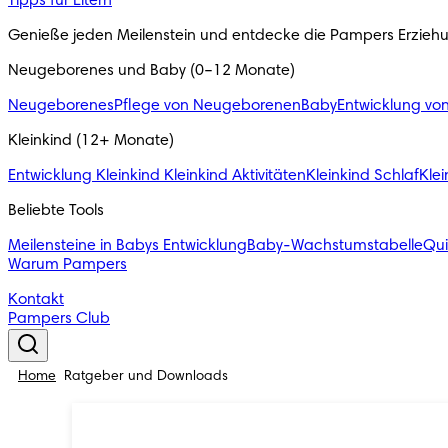
Tipps für Eltern
Genieße jeden Meilenstein und entdecke die Pampers Erzieh
Neugeborenes und Baby (0–12 Monate)
Neugeborenes
Pflege von Neugeborenen
Baby
Entwicklung vo
Kleinkind (12+ Monate)
Entwicklung Kleinkind
Kleinkind Aktivitäten
Kleinkind Schlaf
Klei
Beliebte Tools
Meilensteine in Babys Entwicklung
Baby-Wachstumstabelle
Qu
Warum Pampers
Kontakt
Pampers Club
Home
Ratgeber und Downloads