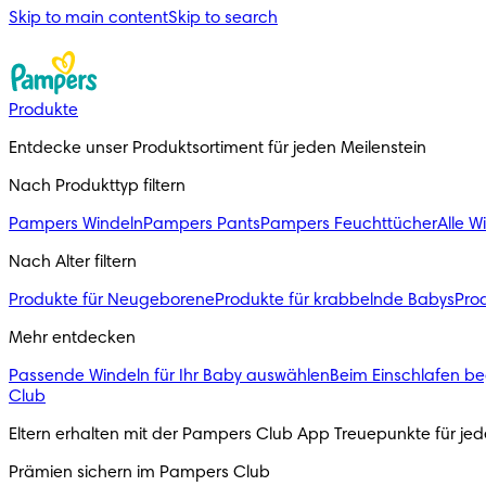
Skip to main content
Skip to search
Produkte
Entdecke unser Produktsortiment für jeden Meilenstein
Nach Produkttyp filtern
Pampers Windeln
Pampers Pants
Pampers Feuchttücher
Alle W
Nach Alter filtern
Produkte für Neugeborene
Produkte für krabbelnde Babys
Prod
Mehr entdecken
Passende Windeln für Ihr Baby auswählen
Beim Einschlafen be
Club
Eltern erhalten mit der Pampers Club App Treuepunkte für j
Prämien sichern im Pampers Club