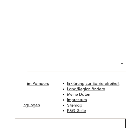
itglied werden im Pampers
Erklärung zur Barrierefreiheit
lub
Land/Region ändern
ontakt
Meine Daten
arriere
Impressum
eschäftsbedingungen
Sitemap
atenschutz
P&G-Seite