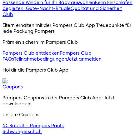
Passende Windeln für Ihr Baby auswählen
Beim Einschlafen
begleiten: Gute-Nacht-Rituale
Qualität und Sicherheit
Club
Eltern erhalten mit der Pampers Club App Treuepunkte für
jede Packung Pampers
Prämien sichern im Pampers Club
Pampers Club entdecken
Pampers Club
FAQs
Teilnahmebedingungen
Jetzt anmelden
Hol dir die Pampers Club App
Coupons
Pampers Coupons in der Pampers Club App. Jetzt
downloaden!
Unsere Coupons
6€ Rabatt – Pampers Pants
Schwangerschaft