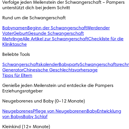
Verfolge jeden Meilenstein der Schwangerschaft – Pampers
unterstützt dich bei jedem Schritt
Rund um die Schwangerschaft
Babynamen
Beginn der Schwangerschaft
Werdender
Vater
Geburt
Gesunde Schwangerschaft
Mehrlinge
Alle Artikel zur Schwangerschaft
Checkliste für die
Kliniktasche
Beliebte Tools
Schwangerschaftskalender
Babyparty
Schwangerschaftsrech
Generator
Chinesische Geschlechtsvorhersage
Tipps für Eltern
Genieße jeden Meilenstein und entdecke die Pampers
Erziehungsratgeber
Neugeborenes und Baby (0–12 Monate)
Neugeborenes
Pflege von Neugeborenen
Baby
Entwicklung
von Babys
Baby Schlaf
Kleinkind (12+ Monate)