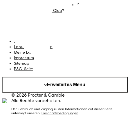
Kontakt
Mommy Corner
Karriere
Was ist der Pampers Club?
Geschäftsbedingungen
Datenschutz
Erklärung zur Barrierefreiheit
Land/Region ändern
Meine Daten
Impressum
Sitemap
P&G-Seite
Erweitertes Menü
© 2026 Procter & Gamble
Alle Rechte vorbehalten.
Der Gebrauch und Zugang zu den Informationen auf dieser Seite
unterliegt unseren
Geschäftsbedingungen
.