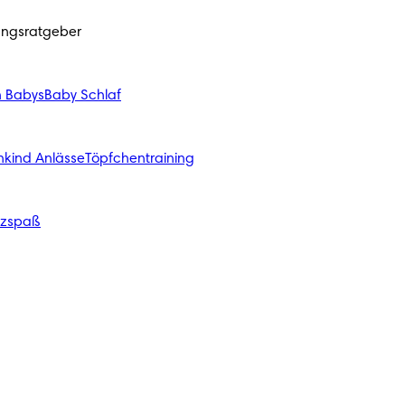
ungsratgeber
n Babys
Baby Schlaf
nkind Anlässe
Töpfchentraining
izspaß