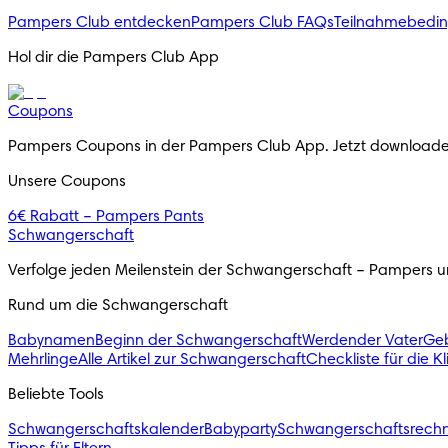
Pampers Club entdecken
Pampers Club FAQs
Teilnahmebedi
Hol dir die Pampers Club App
Coupons
Pampers Coupons in der Pampers Club App. Jetzt downloade
Unsere Coupons
6€ Rabatt – Pampers Pants
Schwangerschaft
Verfolge jeden Meilenstein der Schwangerschaft – Pampers unt
Rund um die Schwangerschaft
Babynamen
Beginn der Schwangerschaft
Werdender Vater
Geb
Mehrlinge
Alle Artikel zur Schwangerschaft
Checkliste für die K
Beliebte Tools
Schwangerschaftskalender
Babyparty
Schwangerschaftsrech