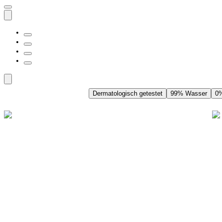
Dermatologisch getestet
99% Wasser
0%