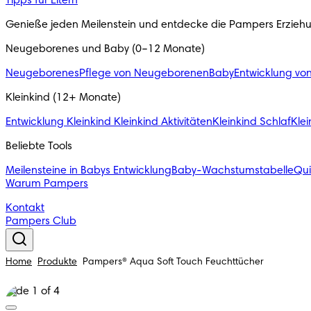
Tipps für Eltern
Genieße jeden Meilenstein und entdecke die Pampers Erzieh
Neugeborenes und Baby (0–12 Monate)
Neugeborenes
Pflege von Neugeborenen
Baby
Entwicklung vo
Kleinkind (12+ Monate)
Entwicklung Kleinkind
Kleinkind Aktivitäten
Kleinkind Schlaf
Klei
Beliebte Tools
Meilensteine in Babys Entwicklung
Baby-Wachstumstabelle
Qu
Warum Pampers
Kontakt
Pampers Club
Home
Produkte
Pampers® Aqua Soft Touch Feuchttücher
Slide 1 of 4