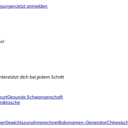
ngungen
Jetzt anmelden
n!
erstützt dich bei jedem Schritt
urt
Gesunde Schwangerschaft
liniktasche
ner
Gewichtszunahmerechner
Babynamen-Generator
Chinesisc