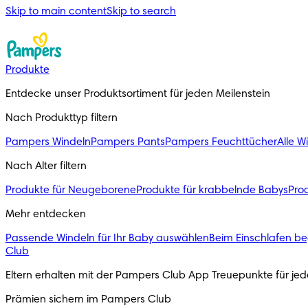
Skip to main content
Skip to search
Produkte
Entdecke unser Produktsortiment für jeden Meilenstein
Nach Produkttyp filtern
Pampers Windeln
Pampers Pants
Pampers Feuchttücher
Alle W
Nach Alter filtern
Produkte für Neugeborene
Produkte für krabbelnde Babys
Prod
Mehr entdecken
Passende Windeln für Ihr Baby auswählen
Beim Einschlafen be
Club
Eltern erhalten mit der Pampers Club App Treuepunkte für j
Prämien sichern im Pampers Club