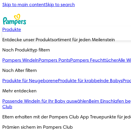
Skip to main content
Skip to search
Produkte
Entdecke unser Produktsortiment für jeden Meilenstein
Nach Produkttyp filtern
Pampers Windeln
Pampers Pants
Pampers Feuchttücher
Alle W
Nach Alter filtern
Produkte für Neugeborene
Produkte für krabbelnde Babys
Prod
Mehr entdecken
Passende Windeln für Ihr Baby auswählen
Beim Einschlafen be
Club
Eltern erhalten mit der Pampers Club App Treuepunkte für j
Prämien sichern im Pampers Club