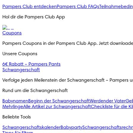
Pampers Club entdecken
Pampers Club FAQs
Teilnahmebedi
Hol dir die Pampers Club App
Coupons
Pampers Coupons in der Pampers Club App. Jetzt downloade
Unsere Coupons
6€ Rabatt – Pampers Pants
Schwangerschaft
Verfolge jeden Meilenstein der Schwangerschaft – Pampers unt
Rund um die Schwangerschaft
Babynamen
Beginn der Schwangerschaft
Werdender Vater
Geb
Mehrlinge
Alle Artikel zur Schwangerschaft
Checkliste für die K
Beliebte Tools
Schwangerschaftskalender
Babyparty
Schwangerschaftsrech