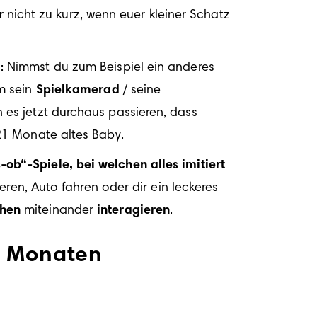
r
 nicht zu kurz, wenn euer kleiner Schatz 
: Nimmst du zum Beispiel ein anderes 
m sein 
Spielkamerad
 / seine 
Spielkameradin etwas wegnimmt. Selbst wenn dein Kind mit 21 Monaten noch nicht sehr viel spricht, kann es jetzt durchaus passieren, dass 
 21 Monate altes Baby. 
-ob“-Spiele, bei welchen alles imitiert 
eren, Auto fahren oder dir ein leckeres 
hen
 miteinander 
interagieren
. 
1 Monaten