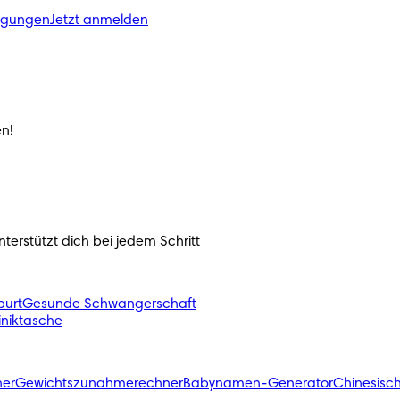
ngungen
Jetzt anmelden
n!
erstützt dich bei jedem Schritt 
urt
Gesunde Schwangerschaft
liniktasche
ner
Gewichtszunahmerechner
Babynamen-Generator
Chinesisc