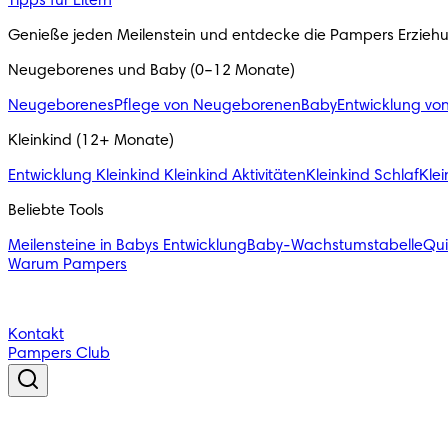
Tipps für Eltern
Genieße jeden Meilenstein und entdecke die Pampers Erzieh
Neugeborenes und Baby (0–12 Monate)
Neugeborenes
Pflege von Neugeborenen
Baby
Entwicklung vo
Kleinkind (12+ Monate)
Entwicklung Kleinkind
Kleinkind Aktivitäten
Kleinkind Schlaf
Klei
Beliebte Tools
Meilensteine in Babys Entwicklung
Baby-Wachstumstabelle
Qu
Warum Pampers
Kontakt
Pampers Club