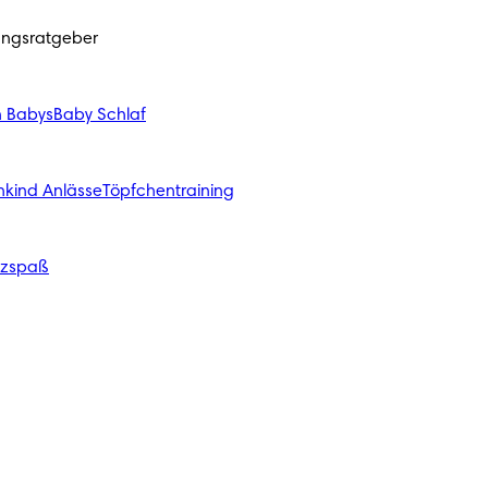
ungsratgeber
n Babys
Baby Schlaf
nkind Anlässe
Töpfchentraining
izspaß