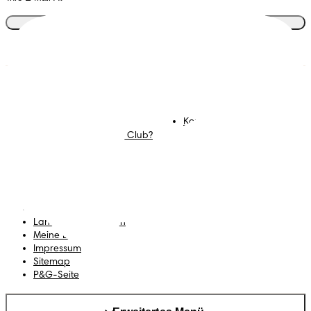
Tritt dem Club bei
Windeln
Mitglied werden im
Pampers Club
Feuchttücher
Kontakt
Mommy Corner
Karriere
Was ist der Pampers Club?
Geschäftsbedingungen
Datenschutz
Erklärung zur Barrierefreiheit
Land/Region ändern
Meine Daten
Impressum
Sitemap
P&G-Seite