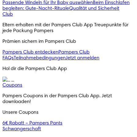
Passende Windeln für Ihr Baby auswählen
Beim Einschlafen
begleiten: Gute-Nacht-Rituale
Qualität und Sicherheit
Club
Eltern erhalten mit der Pampers Club App Treuepunkte für 
jede Packung Pampers
Prämien sichern im Pampers Club
Pampers Club entdecken
Pampers Club
FAQs
Teilnahmebedingungen
Jetzt anmelden
Hol dir die Pampers Club App
Coupons
Pampers Coupons in der Pampers Club App. Jetzt 
downloaden!
Unsere Coupons
6€ Rabatt – Pampers Pants
Schwangerschaft