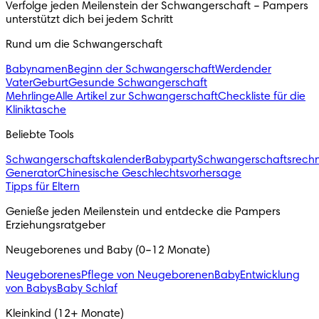
Verfolge jeden Meilenstein der Schwangerschaft – Pampers 
unterstützt dich bei jedem Schritt 
Rund um die Schwangerschaft
Babynamen
Beginn der Schwangerschaft
Werdender
Vater
Geburt
Gesunde Schwangerschaft
Mehrlinge
Alle Artikel zur Schwangerschaft
Checkliste für die
Kliniktasche
Beliebte Tools
Schwangerschaftskalender
Babyparty
Schwangerschaftsrech
Generator
Chinesische Geschlechtsvorhersage
Tipps für Eltern
Genieße jeden Meilenstein und entdecke die Pampers 
Erziehungsratgeber
Neugeborenes und Baby (0–12 Monate)
Neugeborenes
Pflege von Neugeborenen
Baby
Entwicklung
von Babys
Baby Schlaf
Kleinkind (12+ Monate)