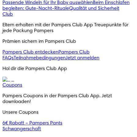
Passende Windeln für Ihr Baby auswählen
Beim Einschlafen
begleiten: Gute-Nacht-Rituale
Qualität und Sicherheit
Club
Eltern erhalten mit der Pampers Club App Treuepunkte für 
jede Packung Pampers
Prämien sichern im Pampers Club
Pampers Club entdecken
Pampers Club
FAQs
Teilnahmebedingungen
Jetzt anmelden
Hol dir die Pampers Club App
Coupons
Pampers Coupons in der Pampers Club App. Jetzt 
downloaden!
Unsere Coupons
6€ Rabatt – Pampers Pants
Schwangerschaft