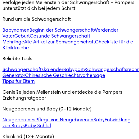
Verfolge jeden Meilenstein der Schwangerschaft – Pampers 
unterstützt dich bei jedem Schritt 
Rund um die Schwangerschaft
Babynamen
Beginn der Schwangerschaft
Werdender
Vater
Geburt
Gesunde Schwangerschaft
Mehrlinge
Alle Artikel zur Schwangerschaft
Checkliste für die
Kliniktasche
Beliebte Tools
Schwangerschaftskalender
Babyparty
Schwangerschaftsrech
Generator
Chinesische Geschlechtsvorhersage
Tipps für Eltern
Genieße jeden Meilenstein und entdecke die Pampers 
Erziehungsratgeber
Neugeborenes und Baby (0–12 Monate)
Neugeborenes
Pflege von Neugeborenen
Baby
Entwicklung
von Babys
Baby Schlaf
Kleinkind (12+ Monate)