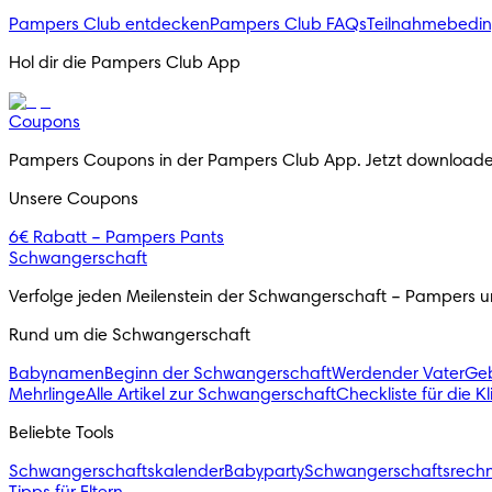
Pampers Club entdecken
Pampers Club FAQs
Teilnahmebedi
Hol dir die Pampers Club App
Coupons
Pampers Coupons in der Pampers Club App. Jetzt downloade
Unsere Coupons
6€ Rabatt – Pampers Pants
Schwangerschaft
Verfolge jeden Meilenstein der Schwangerschaft – Pampers unt
Rund um die Schwangerschaft
Babynamen
Beginn der Schwangerschaft
Werdender Vater
Geb
Mehrlinge
Alle Artikel zur Schwangerschaft
Checkliste für die K
Beliebte Tools
Schwangerschaftskalender
Babyparty
Schwangerschaftsrech