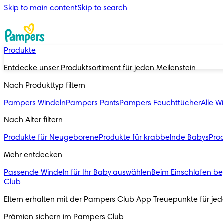
Skip to main content
Skip to search
Produkte
Entdecke unser Produktsortiment für jeden Meilenstein
Nach Produkttyp filtern
Pampers Windeln
Pampers Pants
Pampers Feuchttücher
Alle W
Nach Alter filtern
Produkte für Neugeborene
Produkte für krabbelnde Babys
Prod
Mehr entdecken
Passende Windeln für Ihr Baby auswählen
Beim Einschlafen be
Club
Eltern erhalten mit der Pampers Club App Treuepunkte für j
Prämien sichern im Pampers Club