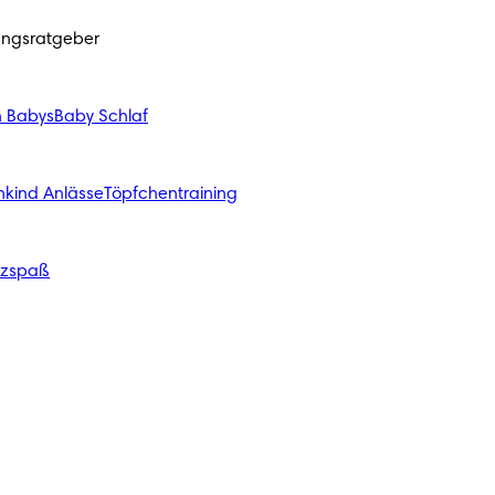
ungsratgeber
n Babys
Baby Schlaf
nkind Anlässe
Töpfchentraining
izspaß