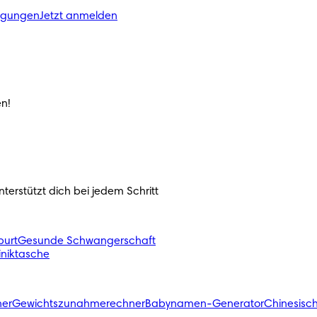
ngungen
Jetzt anmelden
n!
erstützt dich bei jedem Schritt 
urt
Gesunde Schwangerschaft
liniktasche
ner
Gewichtszunahmerechner
Babynamen-Generator
Chinesisc