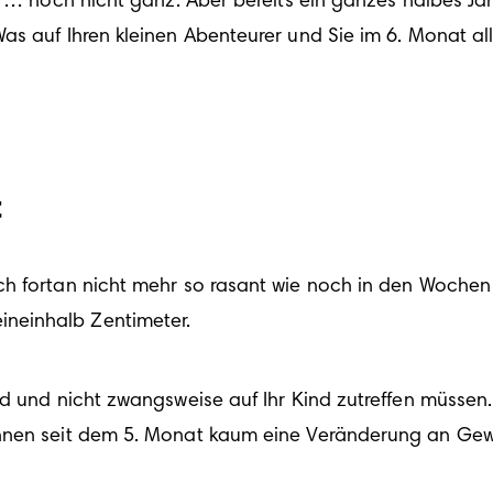
 … noch nicht ganz. Aber bereits ein ganzes halbes Jahr 
s auf Ihren kleinen Abenteurer und Sie im 6. Monat all
t
h fortan nicht mehr so rasant wie noch in den Wochen z
neinhalb Zentimeter.
nd und nicht zwangsweise auf Ihr Kind zutreffen müsse
hnen seit dem 
5. Monat
 kaum eine Veränderung an Gew