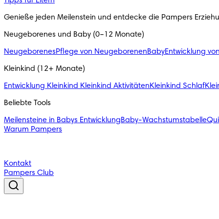
Tipps für Eltern
Genieße jeden Meilenstein und entdecke die Pampers Erzieh
Neugeborenes und Baby (0–12 Monate)
Neugeborenes
Pflege von Neugeborenen
Baby
Entwicklung vo
Kleinkind (12+ Monate)
Entwicklung Kleinkind
Kleinkind Aktivitäten
Kleinkind Schlaf
Klei
Beliebte Tools
Meilensteine in Babys Entwicklung
Baby-Wachstumstabelle
Qu
Warum Pampers
Kontakt
Pampers Club