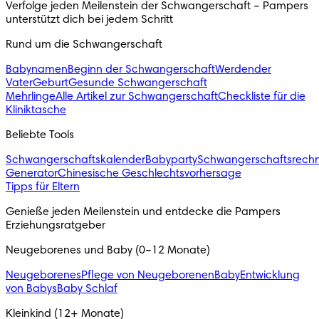
Verfolge jeden Meilenstein der Schwangerschaft – Pampers 
unterstützt dich bei jedem Schritt 
Rund um die Schwangerschaft
Babynamen
Beginn der Schwangerschaft
Werdender
Vater
Geburt
Gesunde Schwangerschaft
Mehrlinge
Alle Artikel zur Schwangerschaft
Checkliste für die
Kliniktasche
Beliebte Tools
Schwangerschaftskalender
Babyparty
Schwangerschaftsrech
Generator
Chinesische Geschlechtsvorhersage
Tipps für Eltern
Genieße jeden Meilenstein und entdecke die Pampers 
Erziehungsratgeber
Neugeborenes und Baby (0–12 Monate)
Neugeborenes
Pflege von Neugeborenen
Baby
Entwicklung
von Babys
Baby Schlaf
Kleinkind (12+ Monate)