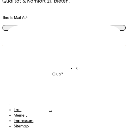
Qualität & Komfort zu bieten.
Tritt dem Club bei
Windeln
Mitglied werden im
Pampers Club
Feuchttücher
Kontakt
Mommy Corner
Karriere
Was ist der Pampers Club?
Geschäftsbedingungen
Datenschutz
Erklärung zur Barrierefreiheit
Land/Region ändern
Meine Daten
Impressum
Sitemap