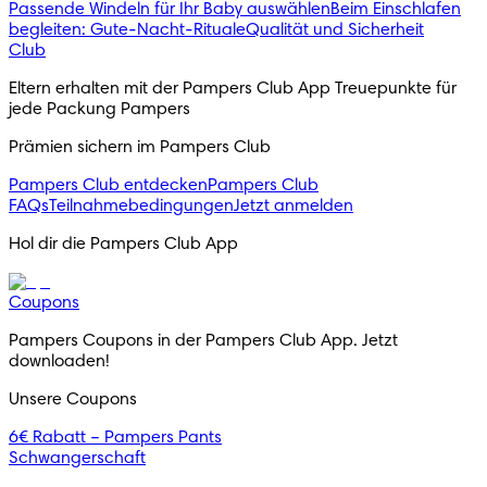
Passende Windeln für Ihr Baby auswählen
Beim Einschlafen
begleiten: Gute-Nacht-Rituale
Qualität und Sicherheit
Club
Eltern erhalten mit der Pampers Club App Treuepunkte für 
jede Packung Pampers
Prämien sichern im Pampers Club
Pampers Club entdecken
Pampers Club
FAQs
Teilnahmebedingungen
Jetzt anmelden
Hol dir die Pampers Club App
Coupons
Pampers Coupons in der Pampers Club App. Jetzt 
downloaden!
Unsere Coupons
6€ Rabatt – Pampers Pants
Schwangerschaft