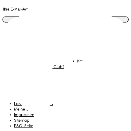
Tritt dem Club bei
Windeln
Mitglied werden im
Pampers Club
Feuchttücher
Kontakt
Mommy Corner
Karriere
Was ist der Pampers Club?
Geschäftsbedingungen
Datenschutz
Erklärung zur Barrierefreiheit
Land/Region ändern
Meine Daten
Impressum
Sitemap
P&G-Seite