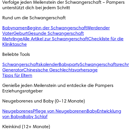
Verfolge jeden Meilenstein der Schwangerschaft – Pampers 
unterstützt dich bei jedem Schritt 
Rund um die Schwangerschaft
Babynamen
Beginn der Schwangerschaft
Werdender
Vater
Geburt
Gesunde Schwangerschaft
Mehrlinge
Alle Artikel zur Schwangerschaft
Checkliste für die
Kliniktasche
Beliebte Tools
Schwangerschaftskalender
Babyparty
Schwangerschaftsrech
Generator
Chinesische Geschlechtsvorhersage
Tipps für Eltern
Genieße jeden Meilenstein und entdecke die Pampers 
Erziehungsratgeber
Neugeborenes und Baby (0–12 Monate)
Neugeborenes
Pflege von Neugeborenen
Baby
Entwicklung
von Babys
Baby Schlaf
Kleinkind (12+ Monate)