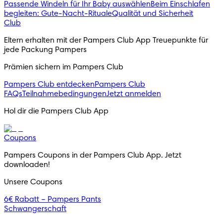
Passende Windeln für Ihr Baby auswählen
Beim Einschlafen
begleiten: Gute-Nacht-Rituale
Qualität und Sicherheit
Club
Eltern erhalten mit der Pampers Club App Treuepunkte für 
jede Packung Pampers
Prämien sichern im Pampers Club
Pampers Club entdecken
Pampers Club
FAQs
Teilnahmebedingungen
Jetzt anmelden
Hol dir die Pampers Club App
Coupons
Pampers Coupons in der Pampers Club App. Jetzt 
downloaden!
Unsere Coupons
6€ Rabatt – Pampers Pants
Schwangerschaft