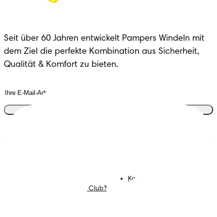
Seit über 60 Jahren entwickelt Pampers Windeln mit 
dem Ziel die perfekte Kombination aus Sicherheit, 
Qualität & Komfort zu bieten.
Tritt dem Club bei
Windeln
Mitglied werden im
Pampers Club
Feuchttücher
Kontakt
Mommy Corner
Karriere
Was ist der Pampers Club?
Geschäftsbedingungen
Datenschutz