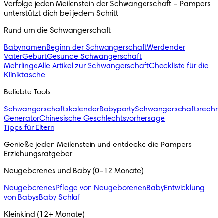
Verfolge jeden Meilenstein der Schwangerschaft – Pampers 
unterstützt dich bei jedem Schritt 
Rund um die Schwangerschaft
Babynamen
Beginn der Schwangerschaft
Werdender
Vater
Geburt
Gesunde Schwangerschaft
Mehrlinge
Alle Artikel zur Schwangerschaft
Checkliste für die
Kliniktasche
Beliebte Tools
Schwangerschaftskalender
Babyparty
Schwangerschaftsrech
Generator
Chinesische Geschlechtsvorhersage
Tipps für Eltern
Genieße jeden Meilenstein und entdecke die Pampers 
Erziehungsratgeber
Neugeborenes und Baby (0–12 Monate)
Neugeborenes
Pflege von Neugeborenen
Baby
Entwicklung
von Babys
Baby Schlaf
Kleinkind (12+ Monate)