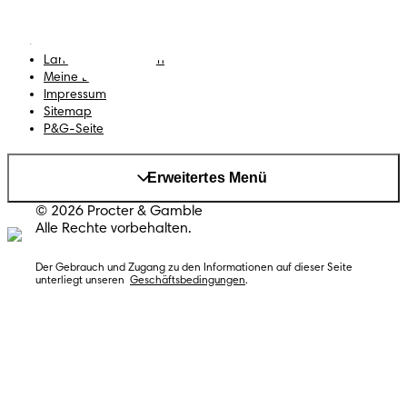
Erklärung zur Barrierefreiheit
Land/Region ändern
Meine Daten
Impressum
Sitemap
P&G-Seite
Erweitertes Menü
© 2026 Procter & Gamble
Alle Rechte vorbehalten.
Der Gebrauch und Zugang zu den Informationen auf dieser Seite 
unterliegt unseren  
Geschäftsbedingungen
.