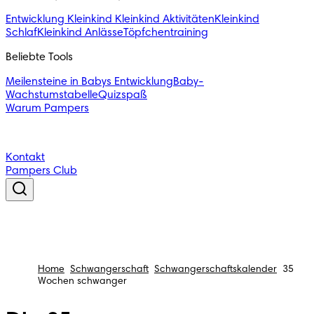
Entwicklung Kleinkind
Kleinkind Aktivitäten
Kleinkind
Schlaf
Kleinkind Anlässe
Töpfchentraining
Beliebte Tools
Meilensteine in Babys Entwicklung
Baby-
Wachstumstabelle
Quizspaß
Warum Pampers
Kontakt
Pampers Club
Home
Schwangerschaft
Schwangerschaftskalender
35
Wochen schwanger