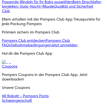
Passende Windeln für Ihr Baby auswählen
Beim Einschlafen
begleiten: Gute-Nacht-Rituale
Qualität und Sicherheit
Club
Eltern erhalten mit der Pampers Club App Treuepunkte für 
jede Packung Pampers
Prämien sichern im Pampers Club
Pampers Club entdecken
Pampers Club
FAQs
Teilnahmebedingungen
Jetzt anmelden
Hol dir die Pampers Club App
Coupons
Pampers Coupons in der Pampers Club App. Jetzt 
downloaden!
Unsere Coupons
6€ Rabatt – Pampers Pants
Schwangerschaft