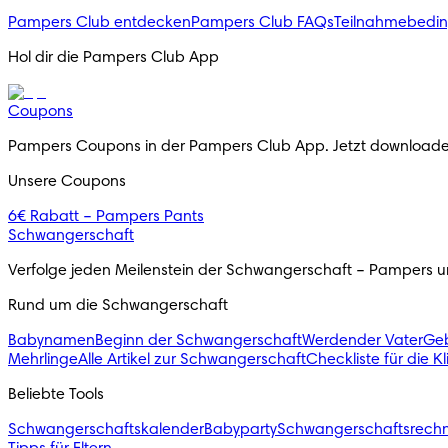
Pampers Club entdecken
Pampers Club FAQs
Teilnahmebedi
Hol dir die Pampers Club App
Coupons
Pampers Coupons in der Pampers Club App. Jetzt downloade
Unsere Coupons
6€ Rabatt – Pampers Pants
Schwangerschaft
Verfolge jeden Meilenstein der Schwangerschaft – Pampers unt
Rund um die Schwangerschaft
Babynamen
Beginn der Schwangerschaft
Werdender Vater
Geb
Mehrlinge
Alle Artikel zur Schwangerschaft
Checkliste für die K
Beliebte Tools
Schwangerschaftskalender
Babyparty
Schwangerschaftsrech