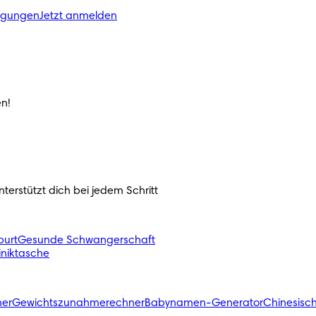
ngungen
Jetzt anmelden
n!
erstützt dich bei jedem Schritt 
urt
Gesunde Schwangerschaft
liniktasche
ner
Gewichtszunahmerechner
Babynamen-Generator
Chinesisc