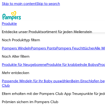
Skip to main content
Skip to search
Produkte
Entdecke unser Produktsortiment für jeden Meilenstein
Nach Produkttyp filtern
Pampers Windeln
Pampers Pants
Pampers Feuchttücher
Alle W
Nach Alter filtern
Produkte für Neugeborene
Produkte für krabbelnde Babys
Prod
Mehr entdecken
Passende Windeln für Ihr Baby auswählen
Beim Einschlafen be
Club
Eltern erhalten mit der Pampers Club App Treuepunkte für j
Prämien sichern im Pampers Club