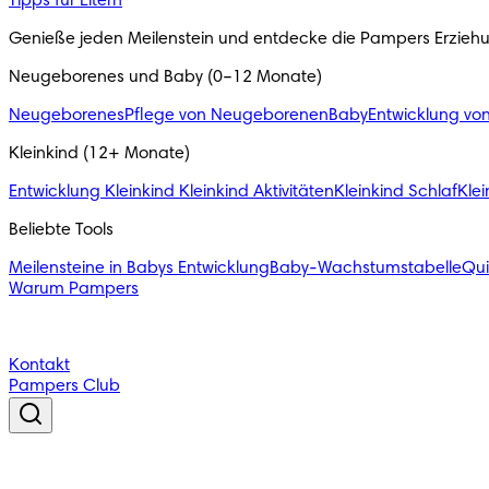
Tipps für Eltern
Genieße jeden Meilenstein und entdecke die Pampers Erzieh
Neugeborenes und Baby (0–12 Monate)
Neugeborenes
Pflege von Neugeborenen
Baby
Entwicklung vo
Kleinkind (12+ Monate)
Entwicklung Kleinkind
Kleinkind Aktivitäten
Kleinkind Schlaf
Klei
Beliebte Tools
Meilensteine in Babys Entwicklung
Baby-Wachstumstabelle
Qu
Warum Pampers
Kontakt
Pampers Club