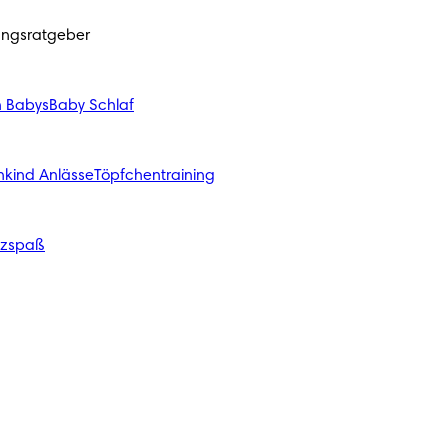
ungsratgeber
n Babys
Baby Schlaf
nkind Anlässe
Töpfchentraining
izspaß