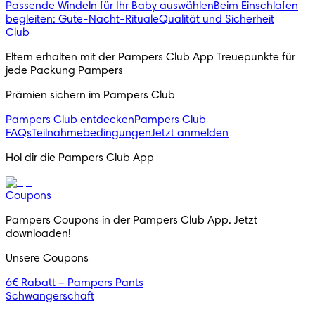
Passende Windeln für Ihr Baby auswählen
Beim Einschlafen
begleiten: Gute-Nacht-Rituale
Qualität und Sicherheit
Club
Eltern erhalten mit der Pampers Club App Treuepunkte für 
jede Packung Pampers
Prämien sichern im Pampers Club
Pampers Club entdecken
Pampers Club
FAQs
Teilnahmebedingungen
Jetzt anmelden
Hol dir die Pampers Club App
Coupons
Pampers Coupons in der Pampers Club App. Jetzt 
downloaden!
Unsere Coupons
6€ Rabatt – Pampers Pants
Schwangerschaft