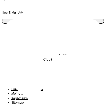
Tritt dem Club bei
Windeln
Mitglied werden im
Pampers Club
Feuchttücher
Kontakt
Mommy Corner
Karriere
Was ist der Pampers Club?
Geschäftsbedingungen
Datenschutz
Erklärung zur Barrierefreiheit
Land/Region ändern
Meine Daten
Impressum
Sitemap