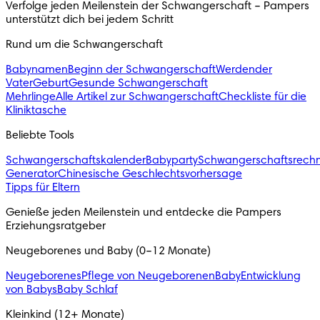
Verfolge jeden Meilenstein der Schwangerschaft – Pampers 
unterstützt dich bei jedem Schritt 
Rund um die Schwangerschaft
Babynamen
Beginn der Schwangerschaft
Werdender
Vater
Geburt
Gesunde Schwangerschaft
Mehrlinge
Alle Artikel zur Schwangerschaft
Checkliste für die
Kliniktasche
Beliebte Tools
Schwangerschaftskalender
Babyparty
Schwangerschaftsrech
Generator
Chinesische Geschlechtsvorhersage
Tipps für Eltern
Genieße jeden Meilenstein und entdecke die Pampers 
Erziehungsratgeber
Neugeborenes und Baby (0–12 Monate)
Neugeborenes
Pflege von Neugeborenen
Baby
Entwicklung
von Babys
Baby Schlaf
Kleinkind (12+ Monate)