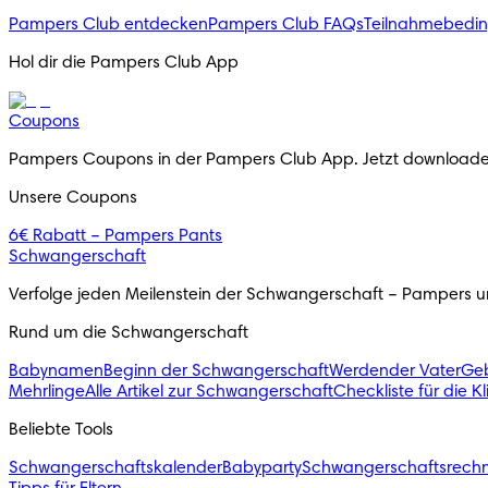
Pampers Club entdecken
Pampers Club FAQs
Teilnahmebedi
Hol dir die Pampers Club App
Coupons
Pampers Coupons in der Pampers Club App. Jetzt downloade
Unsere Coupons
6€ Rabatt – Pampers Pants
Schwangerschaft
Verfolge jeden Meilenstein der Schwangerschaft – Pampers unt
Rund um die Schwangerschaft
Babynamen
Beginn der Schwangerschaft
Werdender Vater
Geb
Mehrlinge
Alle Artikel zur Schwangerschaft
Checkliste für die K
Beliebte Tools
Schwangerschaftskalender
Babyparty
Schwangerschaftsrech