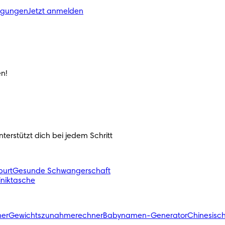
ngungen
Jetzt anmelden
n!
erstützt dich bei jedem Schritt 
urt
Gesunde Schwangerschaft
liniktasche
ner
Gewichtszunahmerechner
Babynamen-Generator
Chinesisc