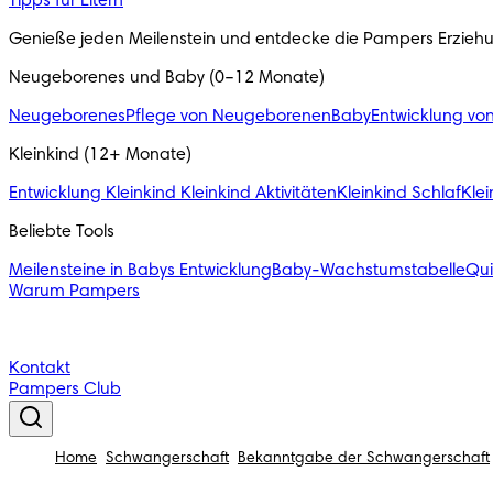
Tipps für Eltern
Genieße jeden Meilenstein und entdecke die Pampers Erzieh
Neugeborenes und Baby (0–12 Monate)
Neugeborenes
Pflege von Neugeborenen
Baby
Entwicklung vo
Kleinkind (12+ Monate)
Entwicklung Kleinkind
Kleinkind Aktivitäten
Kleinkind Schlaf
Klei
Beliebte Tools
Meilensteine in Babys Entwicklung
Baby-Wachstumstabelle
Qu
Warum Pampers
Kontakt
Pampers Club
Home
Schwangerschaft
Bekanntgabe der Schwangerschaft