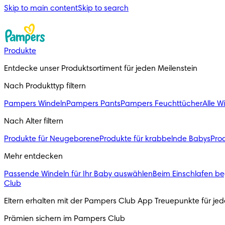
Skip to main content
Skip to search
Produkte
Entdecke unser Produktsortiment für jeden Meilenstein
Nach Produkttyp filtern
Pampers Windeln
Pampers Pants
Pampers Feuchttücher
Alle W
Nach Alter filtern
Produkte für Neugeborene
Produkte für krabbelnde Babys
Prod
Mehr entdecken
Passende Windeln für Ihr Baby auswählen
Beim Einschlafen be
Club
Eltern erhalten mit der Pampers Club App Treuepunkte für j
Prämien sichern im Pampers Club