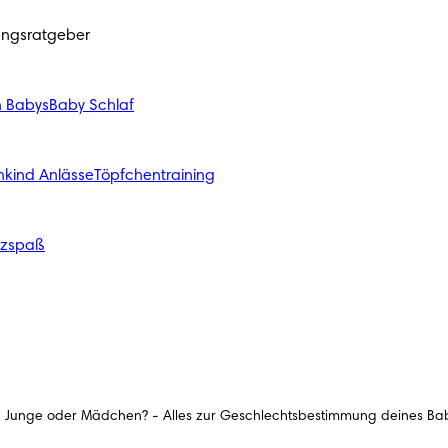
ungsratgeber
n Babys
Baby Schlaf
nkind Anlässe
Töpfchentraining
izspaß
Junge oder Mädchen? - Alles zur Geschlechtsbestimmung deines Ba