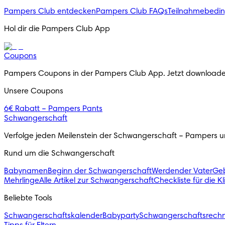
Pampers Club entdecken
Pampers Club FAQs
Teilnahmebedi
Hol dir die Pampers Club App
Coupons
Pampers Coupons in der Pampers Club App. Jetzt downloade
Unsere Coupons
6€ Rabatt – Pampers Pants
Schwangerschaft
Verfolge jeden Meilenstein der Schwangerschaft – Pampers unt
Rund um die Schwangerschaft
Babynamen
Beginn der Schwangerschaft
Werdender Vater
Geb
Mehrlinge
Alle Artikel zur Schwangerschaft
Checkliste für die K
Beliebte Tools
Schwangerschaftskalender
Babyparty
Schwangerschaftsrech