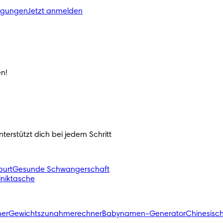
ngungen
Jetzt anmelden
n!
erstützt dich bei jedem Schritt 
urt
Gesunde Schwangerschaft
liniktasche
ner
Gewichtszunahmerechner
Babynamen-Generator
Chinesisc