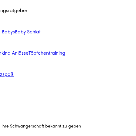
ungsratgeber
n Babys
Baby Schlaf
nkind Anlässe
Töpfchentraining
izspaß
, Ihre Schwangerschaft bekannt zu geben