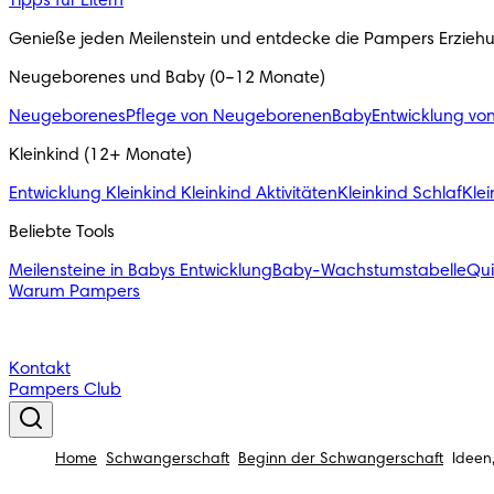
Tipps für Eltern
Genieße jeden Meilenstein und entdecke die Pampers Erzieh
Neugeborenes und Baby (0–12 Monate)
Neugeborenes
Pflege von Neugeborenen
Baby
Entwicklung vo
Kleinkind (12+ Monate)
Entwicklung Kleinkind
Kleinkind Aktivitäten
Kleinkind Schlaf
Klei
Beliebte Tools
Meilensteine in Babys Entwicklung
Baby-Wachstumstabelle
Qu
Warum Pampers
Kontakt
Pampers Club
Home
Schwangerschaft
Beginn der Schwangerschaft
Ideen