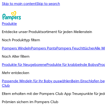
Skip to main content
Skip to search
Produkte
Entdecke unser Produktsortiment für jeden Meilenstein
Nach Produkttyp filtern
Pampers Windeln
Pampers Pants
Pampers Feuchttücher
Alle W
Nach Alter filtern
Produkte für Neugeborene
Produkte für krabbelnde Babys
Prod
Mehr entdecken
Passende Windeln für Ihr Baby auswählen
Beim Einschlafen be
Club
Eltern erhalten mit der Pampers Club App Treuepunkte für j
Prämien sichern im Pampers Club