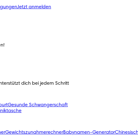
ngungen
Jetzt anmelden
n!
erstützt dich bei jedem Schritt
urt
Gesunde Schwangerschaft
liniktasche
ner
Gewichtszunahmerechner
Babynamen-Generator
Chinesisc