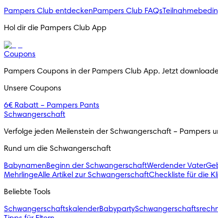
Pampers Club entdecken
Pampers Club FAQs
Teilnahmebedi
Hol dir die Pampers Club App
Coupons
Pampers Coupons in der Pampers Club App. Jetzt downloade
Unsere Coupons
6€ Rabatt – Pampers Pants
Schwangerschaft
Verfolge jeden Meilenstein der Schwangerschaft – Pampers unt
Rund um die Schwangerschaft
Babynamen
Beginn der Schwangerschaft
Werdender Vater
Geb
Mehrlinge
Alle Artikel zur Schwangerschaft
Checkliste für die K
Beliebte Tools
Schwangerschaftskalender
Babyparty
Schwangerschaftsrech