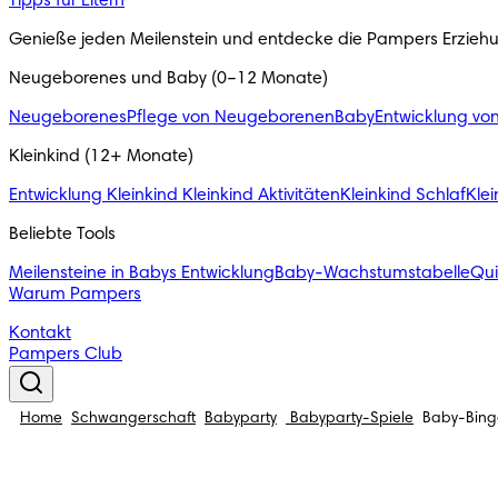
Tipps für Eltern
Genieße jeden Meilenstein und entdecke die Pampers Erzieh
Neugeborenes und Baby (0–12 Monate)
Neugeborenes
Pflege von Neugeborenen
Baby
Entwicklung vo
Kleinkind (12+ Monate)
Entwicklung Kleinkind
Kleinkind Aktivitäten
Kleinkind Schlaf
Klei
Beliebte Tools
Meilensteine in Babys Entwicklung
Baby-Wachstumstabelle
Qu
Warum Pampers
Kontakt
Pampers Club
Home
Schwangerschaft
Babyparty
Babyparty-Spiele
Baby-Bing