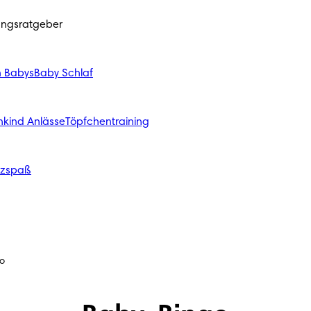
ungsratgeber
n Babys
Baby Schlaf
nkind Anlässe
Töpfchentraining
izspaß
o