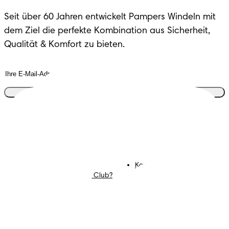
Seit über 60 Jahren entwickelt Pampers Windeln mit 
dem Ziel die perfekte Kombination aus Sicherheit, 
Qualität & Komfort zu bieten.
Tritt dem Club bei
Windeln
Mitglied werden im
Pampers Club
Feuchttücher
Kontakt
Mommy Corner
Karriere
Was ist der Pampers Club?
Geschäftsbedingungen
Datenschutz