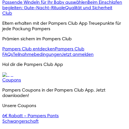
Passende Windeln für Ihr Baby auswählen
Beim Einschlafen
begleiten: Gute-Nacht-Rituale
Qualität und Sicherheit
Club
Eltern erhalten mit der Pampers Club App Treuepunkte für 
jede Packung Pampers
Prämien sichern im Pampers Club
Pampers Club entdecken
Pampers Club
FAQs
Teilnahmebedingungen
Jetzt anmelden
Hol dir die Pampers Club App
Coupons
Pampers Coupons in der Pampers Club App. Jetzt 
downloaden!
Unsere Coupons
6€ Rabatt – Pampers Pants
Schwangerschaft