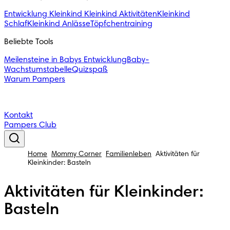
Entwicklung Kleinkind
Kleinkind Aktivitäten
Kleinkind
Schlaf
Kleinkind Anlässe
Töpfchentraining
Beliebte Tools
Meilensteine in Babys Entwicklung
Baby-
Wachstumstabelle
Quizspaß
Warum Pampers
Kontakt
Pampers Club
Home
Mommy Corner
Familienleben
Aktivitäten für
Kleinkinder: Basteln
Aktivitäten für Kleinkinder:
Basteln