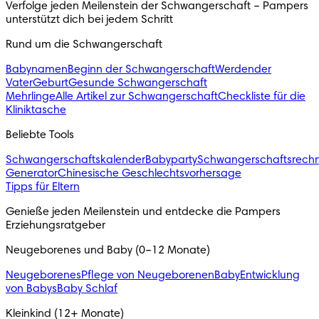
Verfolge jeden Meilenstein der Schwangerschaft – Pampers 
unterstützt dich bei jedem Schritt 
Rund um die Schwangerschaft
Babynamen
Beginn der Schwangerschaft
Werdender
Vater
Geburt
Gesunde Schwangerschaft
Mehrlinge
Alle Artikel zur Schwangerschaft
Checkliste für die
Kliniktasche
Beliebte Tools
Schwangerschaftskalender
Babyparty
Schwangerschaftsrech
Generator
Chinesische Geschlechtsvorhersage
Tipps für Eltern
Genieße jeden Meilenstein und entdecke die Pampers 
Erziehungsratgeber
Neugeborenes und Baby (0–12 Monate)
Neugeborenes
Pflege von Neugeborenen
Baby
Entwicklung
von Babys
Baby Schlaf
Kleinkind (12+ Monate)