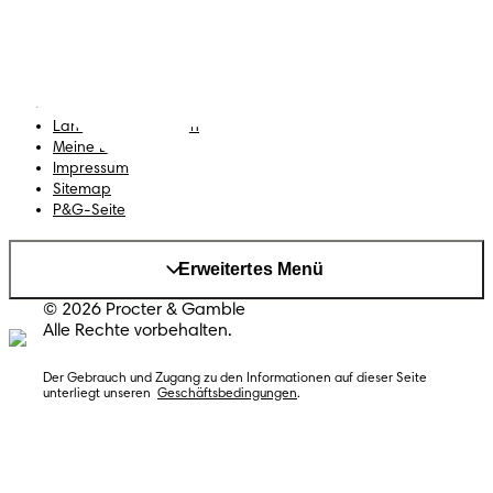
Geschäftsbedingungen
Datenschutz
Erklärung zur Barrierefreiheit
Land/Region ändern
Meine Daten
Impressum
Sitemap
P&G-Seite
Erweitertes Menü
© 2026 Procter & Gamble
Alle Rechte vorbehalten.
Der Gebrauch und Zugang zu den Informationen auf dieser Seite 
unterliegt unseren  
Geschäftsbedingungen
.