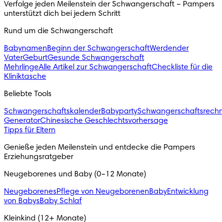
Verfolge jeden Meilenstein der Schwangerschaft – Pampers 
unterstützt dich bei jedem Schritt 
Rund um die Schwangerschaft
Babynamen
Beginn der Schwangerschaft
Werdender
Vater
Geburt
Gesunde Schwangerschaft
Mehrlinge
Alle Artikel zur Schwangerschaft
Checkliste für die
Kliniktasche
Beliebte Tools
Schwangerschaftskalender
Babyparty
Schwangerschaftsrech
Generator
Chinesische Geschlechtsvorhersage
Tipps für Eltern
Genieße jeden Meilenstein und entdecke die Pampers 
Erziehungsratgeber
Neugeborenes und Baby (0–12 Monate)
Neugeborenes
Pflege von Neugeborenen
Baby
Entwicklung
von Babys
Baby Schlaf
Kleinkind (12+ Monate)